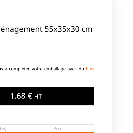
ménagement 55x35x30 cm
pas à compléter votre emballage avec du
film
1.68
€
HT
(%)
Prix