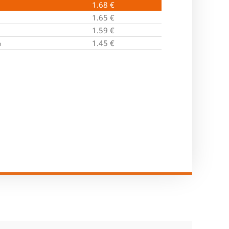
1.68
€
1.65
€
1.59
€
%
1.45
€