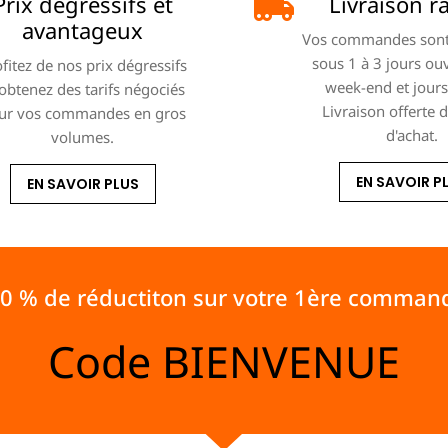
Prix dégressifs et
Livraison r
avantageux
Vos commandes sont
sous 1 à 3 jours ou
fitez de nos prix dégressifs
week-end et jours 
 obtenez des tarifs négociés
Livraison offerte 
ur vos commandes en gros
d'achat.
volumes.
EN SAVOIR P
EN SAVOIR PLUS
10 % de réductiton sur votre 1ère comman
Code
BIENVENUE