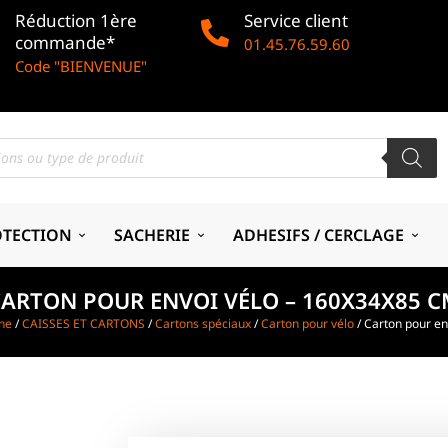
Réduction 1ère
Service client
commande*
01.45.76.59.60
Code "BIENVENUE"
OTECTION
SACHERIE
ADHESIFS / CERCLAGE
ARTON POUR ENVOI VÉLO – 160X34X85 
gne
/
CAISSES ET CARTONS
/
Cartons spéciaux
/
Carton pour vélo
/ Carton pour en