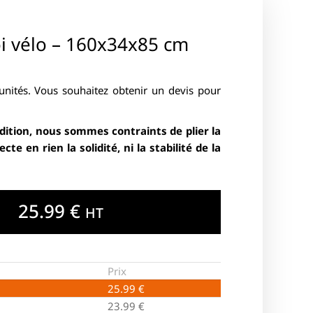
i vélo – 160x34x85 cm
 unités. Vous souhaitez obtenir un devis pour
dition, nous sommes contraints de plier la
cte en rien la solidité, ni la stabilité de la
25.99
€
HT
Prix
25.99
€
23.99
€