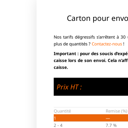
Carton pour envo
Nos tarifs dégressifs s’arrêtent à 30
plus de quantités ?
Contactez-nous
!
Important : pour des soucis d’expé
caisse lors de son envoi. Cela n’affe
caisse.
Prix HT :
Quantité
Remise (%)
1
—
2 - 4
7.7 %