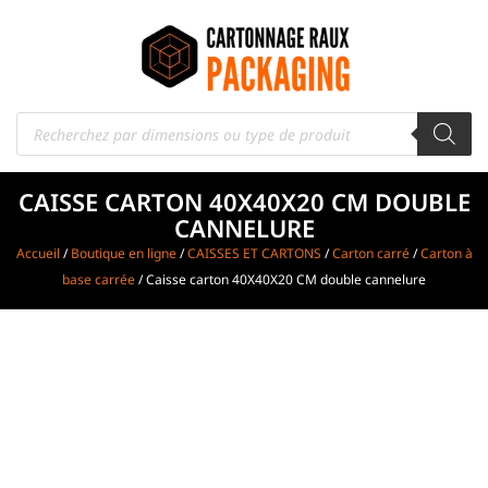
CAISSE CARTON 40X40X20 CM DOUBLE
CANNELURE
Accueil
/
Boutique en ligne
/
CAISSES ET CARTONS
/
Carton carré
/
Carton à
base carrée
/ Caisse carton 40X40X20 CM double cannelure