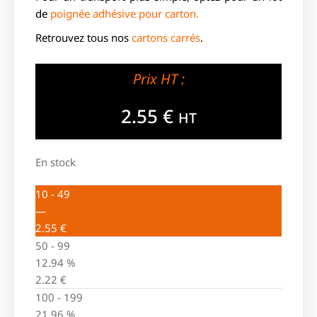
de
poignée adhésive pour carton.
Retrouvez tous nos
cartons carrés
.
Prix HT :
2.55
€
HT
En stock
10 - 49
—
2.55
€
50 - 99
12.94 %
2.22
€
100 - 199
21.96 %