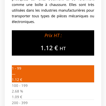
comme une boîte à chaussure. Elles sont très
utilisées dans les industries manufacturières pour
transporter tous types de pièces mécaniques ou
électroniques.
Prix HT :
1.12
€
HT
1 - 99
—
1.12
€
100 - 199
2.68 %
1.09
€
200 - 399