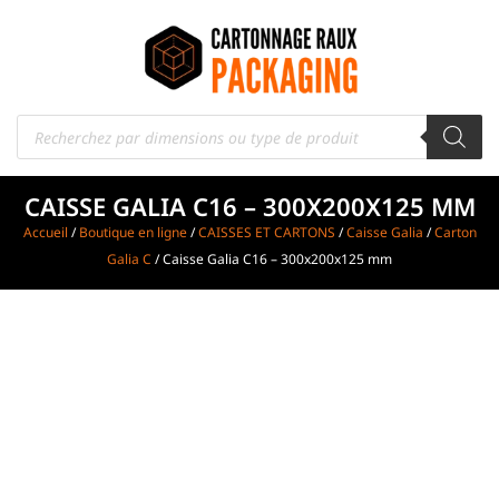
CAISSE GALIA C16 – 300X200X125 MM
Accueil
/
Boutique en ligne
/
CAISSES ET CARTONS
/
Caisse Galia
/
Carton
Galia C
/ Caisse Galia C16 – 300x200x125 mm