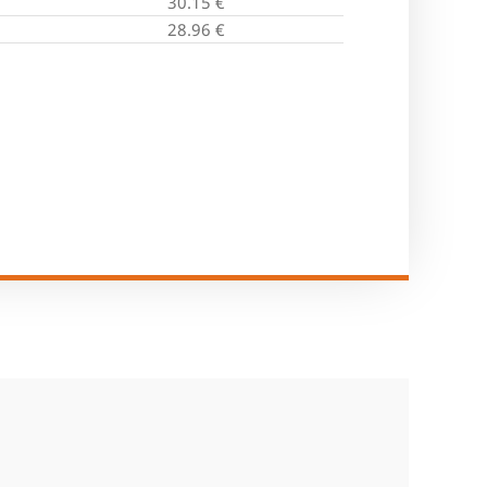
30.15
€
28.96
€