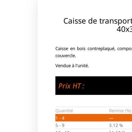
Caisse de transpor
40x
Caisse en bois contreplaqué, compos
couvercle.
Vendue à l’unité.
Prix HT :
Quantité
Remise (%)
1 - 4
—
5 - 9
3.12 %