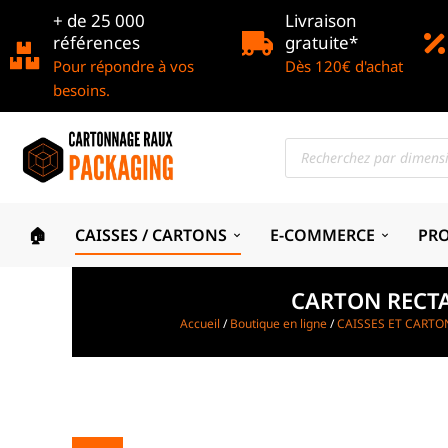
+ de 25 000
Livraison
références
gratuite*
Pour répondre à vos
Dès 120€ d'achat
besoins.
🏠
CAISSES / CARTONS
E-COMMERCE
PR
CARTON RECTA
Accueil
/
Boutique en ligne
/
CAISSES ET CARTO