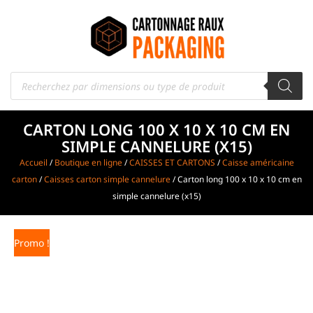
CARTON LONG 100 X 10 X 10 CM EN
SIMPLE CANNELURE (X15)
Accueil
/
Boutique en ligne
/
CAISSES ET CARTONS
/
Caisse américaine
carton
/
Caisses carton simple cannelure
/ Carton long 100 x 10 x 10 cm en
simple cannelure (x15)
Promo !