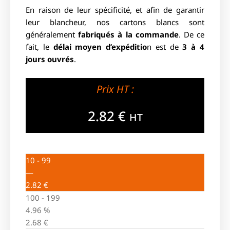
En raison de leur spécificité, et afin de garantir
leur blancheur, nos cartons blancs sont
généralement
fabriqués à la commande
. De ce
fait, le
délai moyen d’expéditio
n est de
3 à 4
jours ouvrés
.
Prix HT :
2.82
€
HT
10 - 99
—
2.82
€
100 - 199
4.96 %
2.68
€