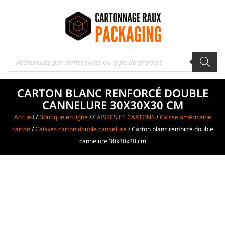
CARTON BLANC RENFORCÉ DOUBLE
CANNELURE 30X30X30 CM
Accueil
/
Boutique en ligne
/
CAISSES ET CARTONS
/
Caisse américaine
carton
/
Caisses carton double cannelure
/ Carton blanc renforcé double
cannelure 30x30x30 cm