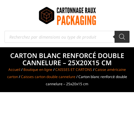
CARTON BLANC RENFORCÉ DOUBLE
CANNELURE – 25X20X15 CM
Accueil
/
Boutique en ligne
/
CAISSES ET CARTONS
/
Caisse américaine
carton
/
Caisses carton double cannelure
/ Carton blanc renforcé double
cannelure – 25x20x15 cm