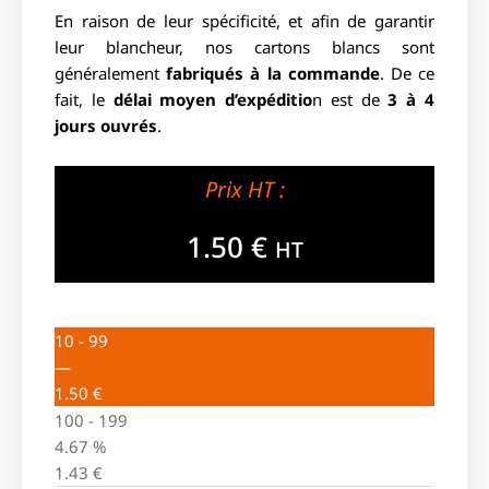
En raison de leur spécificité, et afin de garantir
leur blancheur, nos cartons blancs sont
généralement
fabriqués à la commande
. De ce
fait, le
délai moyen d’expéditio
n est de
3 à 4
jours ouvrés
.
Prix HT :
1.50
€
HT
10 - 99
—
1.50
€
100 - 199
4.67 %
1.43
€