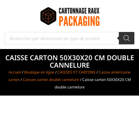
CAISSE CARTON 50X30X20 CM DOUBLE
CANNELURE
Accueil
/
Boutique en ligne
/
CAISSES ET CARTONS
/
Caisse américaine
carton
/
Caisses carton double cannelure
/ Caisse carton 50X30X20 CM
double cannelure