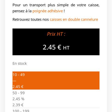
Pour un transport plus simple de votre caisse,
pensez à la
poignée adhésive
!
Retrouvez toutes nos
caisses en double cannelure
Prix HT :
2.45
€
HT
En stock
10 - 49
—
2.45
€
50 - 99
2.45 %
2.39
€
100 - 199