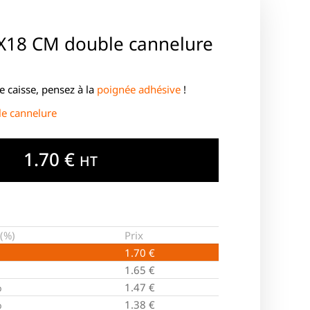
4X18 CM double cannelure
e caisse, pensez à la
poignée adhésive
!
le cannelure
1.70
€
HT
(%)
Prix
1.70
€
1.65
€
%
1.47
€
%
1.38
€