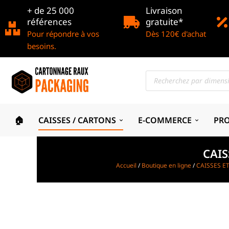
+ de 25 000
Livraison
références
gratuite*
Pour répondre à vos
Dès 120€ d'achat
besoins.
🏠
CAISSES / CARTONS
E-COMMERCE
PR
CAI
Accueil
/
Boutique en ligne
/
CAISSES E