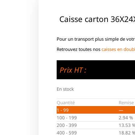
Caisse carton 36X2
Pour un transport plus simple de votr
Retrouvez toutes nos
caisses en doub
Prix HT :
En stock
Quantité
Remise 
1 - 99
—
100 - 199
2.94 %
200 - 399
13.53 
400 - 599
18.82 