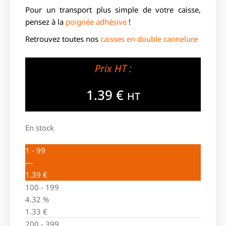
Pour un transport plus simple de votre caisse,
pensez à la
poignée adhésive
!
Retrouvez toutes nos
caisses en double cannelure
Prix HT :
1.39
€
HT
En stock
1 - 99
—
1.39
€
100 - 199
4.32 %
1.33
€
200 - 399