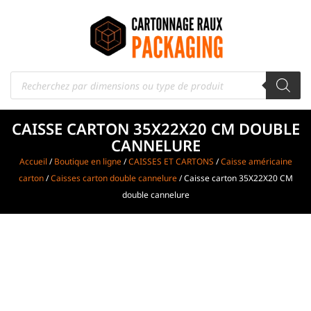
CAISSE CARTON 35X22X20 CM DOUBLE
CANNELURE
Accueil
/
Boutique en ligne
/
CAISSES ET CARTONS
/
Caisse américaine
carton
/
Caisses carton double cannelure
/ Caisse carton 35X22X20 CM
double cannelure