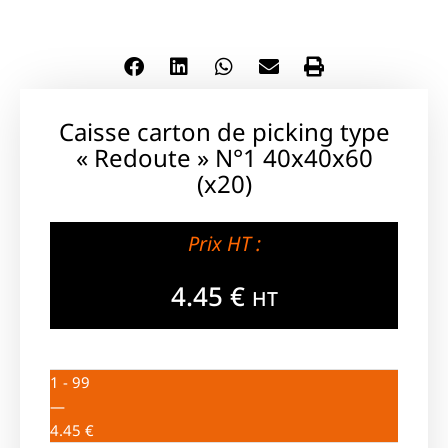
Caisse carton de picking type
« Redoute » N°1 40x40x60
(x20)
Prix HT :
4.45
€
HT
1 - 99
—
4.45
€