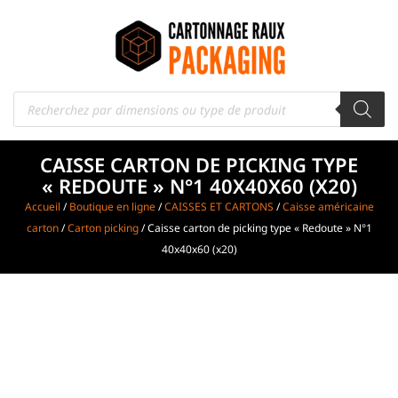
CAISSE CARTON DE PICKING TYPE
« REDOUTE » N°1 40X40X60 (X20)
Accueil
/
Boutique en ligne
/
CAISSES ET CARTONS
/
Caisse américaine
carton
/
Carton picking
/ Caisse carton de picking type « Redoute » N°1
40x40x60 (x20)