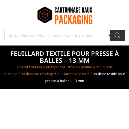
FEUILLARD TEXTILE POUR PRESSE À
BALLES – 13 MM
Accueil
/
Boutique en ligne
/
ADHESIFS / SERRAGE
/
Outils de
cerclage
/
Feuillard de cerclage
/
Feuillard textile collé
/ Feuillard textile pour
presse à balles – 13 mm