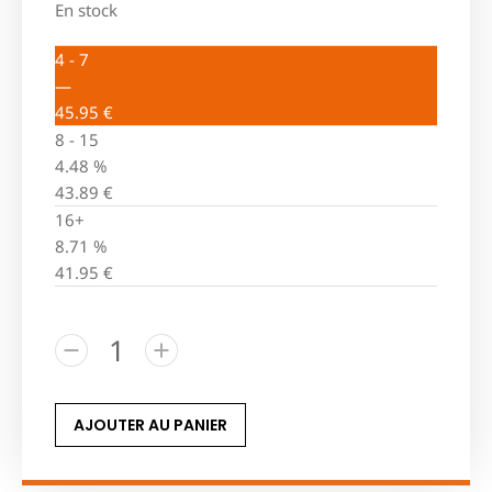
En stock
4 - 7
—
45.95
€
8 - 15
4.48 %
43.89
€
16+
8.71 %
41.95
€
AJOUTER AU PANIER