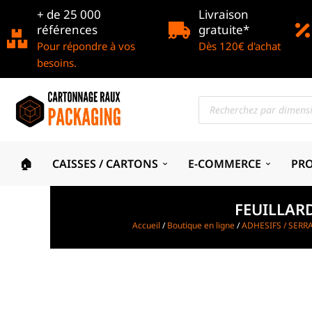
+ de 25 000
Livraison
références
gratuite*
Pour répondre à vos
Dès 120€ d'achat
besoins.
🏠
CAISSES / CARTONS
E-COMMERCE
PR
FEUILLAR
Accueil
/
Boutique en ligne
/
ADHESIFS / SERR