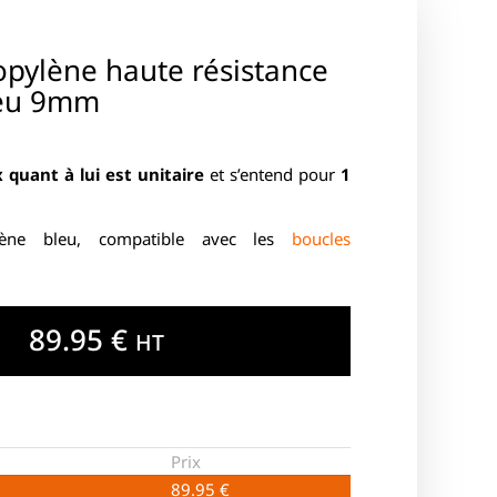
opylène haute résistance
eu 9mm
 quant à lui est unitaire
et s’entend pour
1
ylène bleu, compatible avec les
boucles
89.95
€
HT
Prix
89.95
€