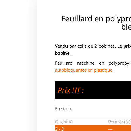
Feuillard en polypr
bl
Vendu par colis de 2 bobines. Le
prix
bobine
.
Feuillard machine en polyprop
autobloquantes en plastique
.
Prix HT :
En stock
Quantité
Remise (%)
2 - 3
—