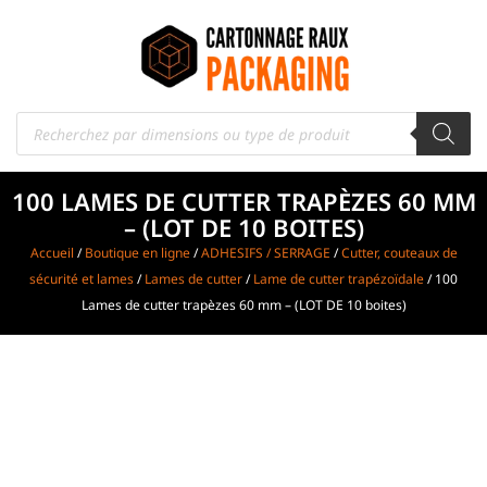
100 LAMES DE CUTTER TRAPÈZES 60 MM
– (LOT DE 10 BOITES)
Accueil
/
Boutique en ligne
/
ADHESIFS / SERRAGE
/
Cutter, couteaux de
sécurité et lames
/
Lames de cutter
/
Lame de cutter trapézoïdale
/ 100
Lames de cutter trapèzes 60 mm – (LOT DE 10 boites)