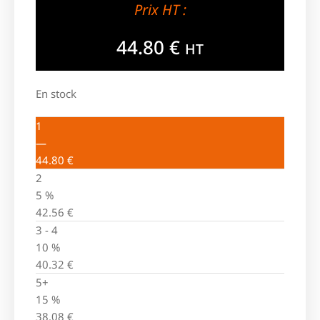
Prix HT :
44.80
€
HT
En stock
1
—
44.80
€
2
5 %
42.56
€
3 - 4
10 %
40.32
€
5+
15 %
38.08
€