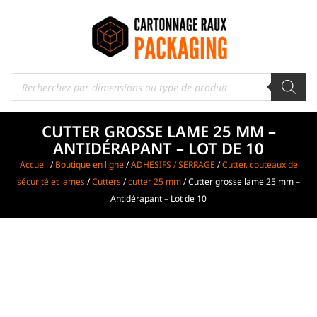
CUTTER GROSSE LAME 25 MM –
ANTIDÉRAPANT – LOT DE 10
Accueil
/
Boutique en ligne
/
ADHESIFS / SERRAGE
/
Cutter, couteaux de
sécurité et lames
/
Cutters
/
cutter 25 mm
/ Cutter grosse lame 25 mm –
Antidérapant – Lot de 10