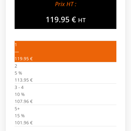
Prix HT :
119.95
€
HT
1
—
119.95
€
2
5 %
113.95
€
3 - 4
10 %
107.96
€
5+
15 %
101.96
€