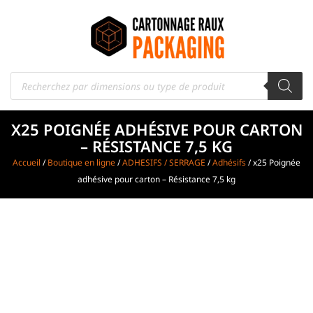
X25 POIGNÉE ADHÉSIVE POUR CARTON
– RÉSISTANCE 7,5 KG
Accueil
/
Boutique en ligne
/
ADHESIFS / SERRAGE
/
Adhésifs
/ x25 Poignée
adhésive pour carton – Résistance 7,5 kg