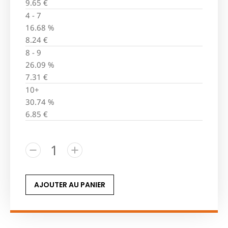
9.65
€
4 - 7
16.68 %
8.24
€
8 - 9
26.09 %
7.31
€
10+
30.74 %
6.85
€
AJOUTER AU PANIER