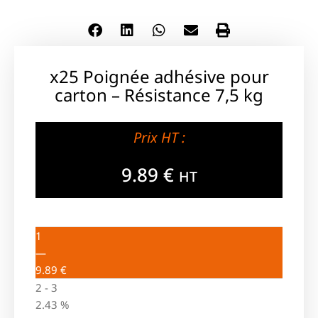
x25 Poignée adhésive pour
carton – Résistance 7,5 kg
Prix HT :
9.89
€
HT
1
—
9.89
€
2 - 3
2.43 %