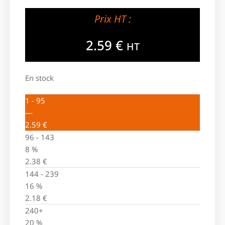
Prix HT :
2.59
€
HT
En stock
1 - 95
—
2.59
€
96 - 143
8 %
2.38
€
144 - 239
16 %
2.18
€
240+
20 %