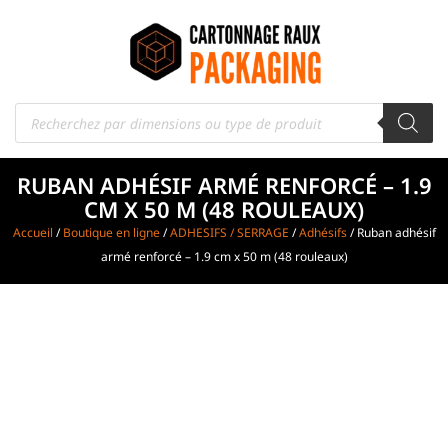
RUBAN ADHÉSIF ARMÉ RENFORCÉ – 1.9
CM X 50 M (48 ROULEAUX)
Accueil
/
Boutique en ligne
/
ADHESIFS / SERRAGE
/
Adhésifs
/ Ruban adhésif
armé renforcé – 1.9 cm x 50 m (48 rouleaux)